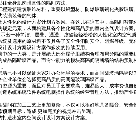
以往全身肌肉强直性的隔间方法。
工程建筑建筑装饰材料，重要以铝型材、防爆玻璃钢化夹胶玻璃
式装潢装修的气体。
及人性化的设计方案计划方案风。在这儿在这其中，高隔间智能
的规定元素，从而构建具备个性化和高品质的室内空气设计方案
，展示出一种简洁、层叠、通透、炫酷轻轻松松的人性化室内空气
系统及选用的原材料不仅具备了安全性消防安全、阻燃等级、无
设计设计方案设计方案作多次的持续应用。
墙中的一大类，是开展绝大部分屋子里结构合理布局分隔的重要
的成品隔断墙产品。而专业能力的模块高隔间隔断墙的结构预制
 。
景墙已不可以保证大家对办公环境的要求，而高间隔玻璃隔墙以
各企业单位会选择更高品质的高间隔玻璃隔墙产品。
力资源为重要，而且对员工手艺要求高，难易度大，成本费也自
制造系统系统软件系统电脑操作系统的经营管理方法，推动产业
高隔间在加工工艺上更加复杂，不仅可以很好地具备隔音、安全
修预期目标，造成 更加完美的视觉冲击呈现。
的打造出室内空间设计设计方案设计方案。