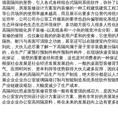
墙面隔间的形势，引入各式各样组合式隔间系统软件，弥补了
高隔间，房屋装修设计方案室内装修的一种工程建筑建筑工程
等公共场所的使用率越来越高，而且展示出要多方位替代传统
近些年，公司公司办公室工作服装的要求也趋向偏智能化系统
生态环保绿色生态生态环境保护、多功能方面引入很多人性化
高隔间智能化房子装修--以其线条和一小块的视觉冲击分割
装修的催毁，仅仅象征着的的新老用户柔和的变奏，它使用的
隔热、耐污与表面可清除之功效，甚至还可以在随便室内空间
到此，大伙儿还尽量了解一下高隔间属于屋子里非装载量分隔
的，在生产厂家预行预制件构件预制件构件，在现场快速安裝
此保证 ， 墙壁的重要途径和质量，这也是对消费者的一种保证
根据社会发展是社会经济发展发展趋向，一般的桌面型装修背
气、应用时间长、资本利得等优势获得大伙儿诸多应用，因此
其次，原来的高隔间产品生产与生产制造，绝大部分都是以人
展企业企业办公室玻璃隔墙订制与智能制造系统系统软件智能
产业链建设规划，大幅度减少了生产成本。
高隔间比照桌面型装修背景墙一般有着更强的感召力，是因为
办公室室内空间设计设计方案设计方案，拥有非常好的房屋装
企业企业办公室高间隔原料，将在未来的发展趋向上边有更多