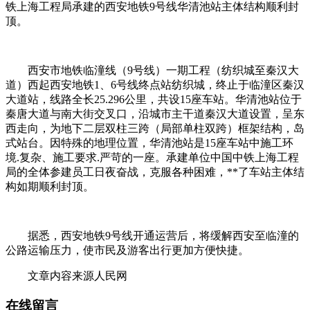
铁上海工程局承建的西安地铁9号线华清池站主体结构顺利封
顶。
西安市地铁临潼线（9号线）一期工程（纺织城至秦汉大
道）西起西安地铁1、6号线终点站纺织城，终止于临潼区秦汉
大道站，线路全长25.296公里，共设15座车站。华清池站位于
秦唐大道与南大街交叉口，沿城市主干道秦汉大道设置，呈东
西走向，为地下二层双柱三跨（局部单柱双跨）框架结构，岛
式站台。因特殊的地理位置，华清池站是15座车站中施工环
境.复杂、施工要求.严苛的一座。承建单位中国中铁上海工程
局的全体参建员工日夜奋战，克服各种困难，**了车站主体结
构如期顺利封顶。
据悉，西安地铁9号线开通运营后，将缓解西安至临潼的
公路运输压力，使市民及游客出行更加方便快捷。
文章内容来源人民网
在线留言